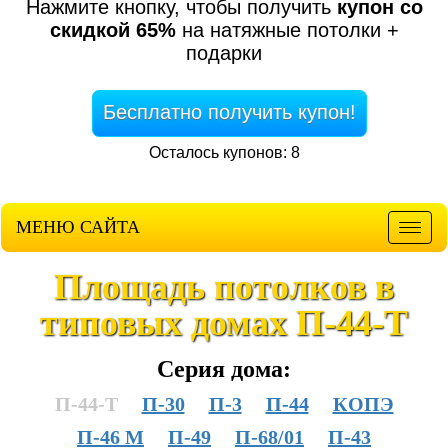
Нажмите кнопку, чтобы получить
купон со
скидкой 65%
на натяжные потолки +
подарки
Бесплатно получить купон!
Осталось купонов: 8
МЕНЮ САЙТА
Мен
Площадь потолков в
типовых домах П-44-Т
Серия дома:
П-44-Т
П-30
П-3
П-44
КОПЭ
П-46 М
П-49
П-68/01
П-43