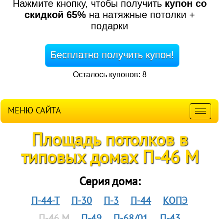
Нажмите кнопку, чтобы получить
купон со
скидкой 65%
на натяжные потолки +
подарки
Бесплатно получить купон!
Осталось купонов: 8
МЕНЮ САЙТА
Мен
Площадь потолков в
типовых домах П-46 М
Серия дома:
П-44-Т
П-30
П-3
П-44
КОПЭ
П-46 М
П-49
П-68/01
П-43