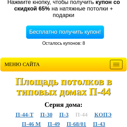
Нажмите кнопку, чтобы получить
купон со
скидкой 65%
на натяжные потолки +
подарки
Бесплатно получить купон!
Осталось купонов: 8
МЕНЮ САЙТА
Мен
Площадь потолков в
типовых домах П-44
Серия дома:
П-44-Т
П-30
П-3
П-44
КОПЭ
П-46 М
П-49
П-68/01
П-43